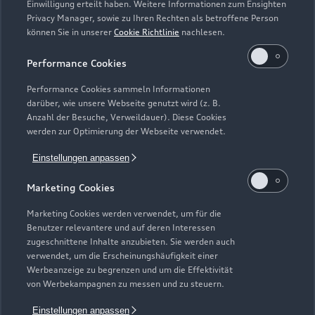
Einwilligung erteilt haben. Weitere Informationen zum Ensighten
Modelle
Privacy Manager, sowie zu Ihren Rechten als betroffene Person
können Sie in unserer
Cookie Richtlinie
nachlesen.
Kaufen & leasen
Alle Modelle
Performance Cookies
Modelle vergleichen
Service & Zubehör
Performance Cookies sammeln Informationen
Neuwagensuche
darüber, wie unsere Webseite genutzt wird (z. B.
Elektromodelle
Anzahl der Besuche, Verweildauer). Diese Cookies
Gebrauchtwagensuche
Support
werden zur Optimierung der Webseite verwendet.
Saisonale Angebote
Plug-in-Hybride
Gebrauchtwagen
Einstellungen anpassen
Audi Services
Über Audi
Kundenservice
Finanzierung
Marketing Cookies
Garantie
Händlersuche
Aktionen & Angebote
Unternehmen
Marketing Cookies werden verwendet, um für die
Audi digital services
Benutzer relevantere und auf deren Interessen
Audi Code
Geschäftskunden
Karriere
zugeschnittene Inhalte anzubieten. Sie werden auch
myAudi
verwendet, um die Erscheinungshäufigkeit einer
Häufige Fragen (FAQ)
Investor Relations
Werbeanzeige zu begrenzen und um die Effektivität
© 2026 AUDI AG. Alle Rechte vorbehalten
von Werbekampagnen zu messen und zu steuern.
Audi Online Beratung
Presse & Media Center
Impressum
Rechtliches
Hinweisgebersystem
Einstellungen anpassen
Online-Terminvereinbarung