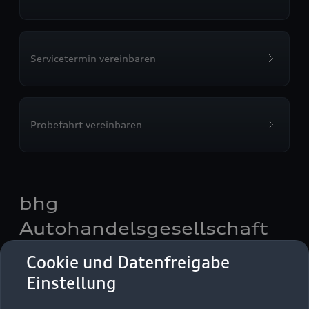
Servicetermin vereinbaren
Probefahrt vereinbaren
bhg
Autohandelsgesellschaft
mbH Balingen
Cookie und Datenfreigabe
Einstellung
Autoverkauf
Servicepartner
e-tron