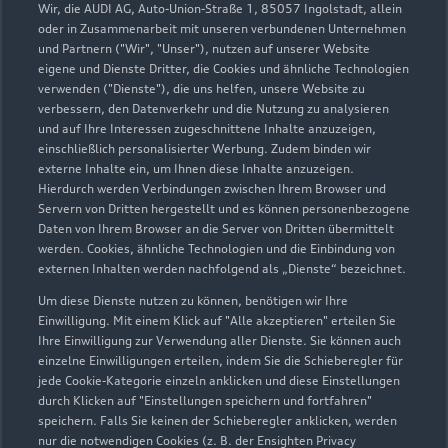
Wir, die AUDI AG, Auto-Union-Straße 1, 85057 Ingolstadt, allein
oder in Zusammenarbeit mit unseren verbundenen Unternehmen
und Partnern ("Wir", "Unser"), nutzen auf unserer Website
eigene und Dienste Dritter, die Cookies und ähnliche Technologien
verwenden ("Dienste"), die uns helfen, unsere Website zu
verbessern, den Datenverkehr und die Nutzung zu analysieren
und auf Ihre Interessen zugeschnittene Inhalte anzuzeigen,
einschließlich personalisierter Werbung. Zudem binden wir
externe Inhalte ein, um Ihnen diese Inhalte anzuzeigen.
Hierdurch werden Verbindungen zwischen Ihrem Browser und
Servern von Dritten hergestellt und es können personenbezogene
Daten von Ihrem Browser an die Server von Dritten übermittelt
werden. Cookies, ähnliche Technologien und die Einbindung von
externen Inhalten werden nachfolgend als „Dienste“ bezeichnet.
Lange Straße 45
72336 Balingen
Um diese Dienste nutzen zu können, benötigen wir Ihre
Einwilligung. Mit einem Klick auf "Alle akzeptieren" erteilen Sie
Ihre Einwilligung zur Verwendung aller Dienste. Sie können auch
07433 9939060
einzelne Einwilligungen erteilen, indem Sie die Schieberegler für
jede Cookie-Kategorie einzeln anklicken und diese Einstellungen
audi-balingen@bhg-mobile.de
durch Klicken auf "Einstellungen speichern und fortfahren"
speichern. Falls Sie keinen der Schieberegler anklicken, werden
nur die notwendigen Cookies (z. B. der Ensighten Privacy
Kontaktdaten herunterladen