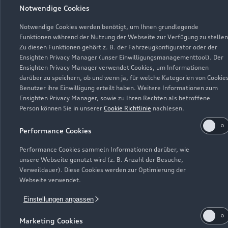
Notwendige Cookies
Elektromodelle
Gebrauchtwagensuche
Support
Notwendige Cookies werden benötigt, um Ihnen grundlegende
Saisonale Angebote
Plug-in-Hybride
Funktionen während der Nutzung der Webseite zur Verfügung zu stellen
Gebrauchtwagen
Zu diesen Funktionen gehört z. B. der Fahrzeugkonfigurator oder der
Audi Services
Über Audi
Kundenservice
Ensighten Privacy Manager (unser Einwilligungsmanagementtool). Der
Finanzierung
Ensighten Privacy Manager verwendet Cookies, um Informationen
Garantie
Händlersuche
darüber zu speichern, ob und wenn ja, für welche Kategorien von Cookie
Aktionen & Angebote
Unternehmen
Benutzer ihre Einwilligung erteilt haben. Weitere Informationen zum
Audi digital services
Audi Code
Ensighten Privacy Manager, sowie zu Ihren Rechten als betroffene
Geschäftskunden
Karriere
Person können Sie in unserer
Cookie Richtlinie
nachlesen.
myAudi
Häufige Fragen (FAQ)
Investor Relations
Performance Cookies
© 2026 AUDI AG. Alle Rechte vorbehalten
Audi Online Beratung
Presse & Media Center
Performance Cookies sammeln Informationen darüber, wie
Impressum
Rechtliches
Hinweisgebersystem
Online-Terminvereinbarung
unsere Webseite genutzt wird (z. B. Anzahl der Besuche,
Datenschutz
Datenschutzinformation
Cookie-Einstellungen
Verweildauer). Diese Cookies werden zur Optimierung der
Servicekontakt
Webseite verwendet.
Cookie-Richtlinie
Barrierefreiheit
Audi erleben
Digital Services Act
EU Data Act
Einstellungen anpassen
Bordbuch & Bedienungsanleitungen
Newsletter
Verträge kündigen
Marketing Cookies