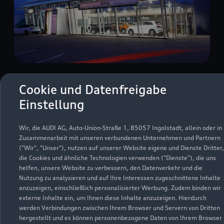
Cookie und Datenfreigabe
Lange Straße 45
72336 Balingen
Einstellung
07433 9939060
Wir, die AUDI AG, Auto-Union-Straße 1, 85057 Ingolstadt, allein oder in
Zusammenarbeit mit unseren verbundenen Unternehmen und Partnern
("Wir", "Unser"), nutzen auf unserer Website eigene und Dienste Dritter,
audi-balingen@bhg-mobile.de
die Cookies und ähnliche Technologien verwenden ("Dienste"), die uns
helfen, unsere Website zu verbessern, den Datenverkehr und die
Kontaktdaten herunterladen
Nutzung zu analysieren und auf Ihre Interessen zugeschnittene Inhalte
anzuzeigen, einschließlich personalisierter Werbung. Zudem binden wir
externe Inhalte ein, um Ihnen diese Inhalte anzuzeigen. Hierdurch
werden Verbindungen zwischen Ihrem Browser und Servern von Dritten
hergestellt und es können personenbezogene Daten von Ihrem Browser
Öffnungszeiten