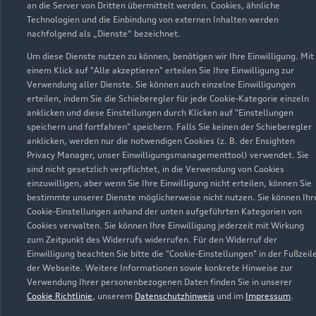
an die Server von Dritten übermittelt werden. Cookies, ähnliche
Technologien und die Einbindung von externen Inhalten werden
nachfolgend als „Dienste“ bezeichnet.
Service
Um diese Dienste nutzen zu können, benötigen wir Ihre Einwilligung. Mit
Geschlossen
,
öffnet am
Freitag 07:00
einem Klick auf "Alle akzeptieren" erteilen Sie Ihre Einwilligung zur
Verwendung aller Dienste. Sie können auch einzelne Einwilligungen
erteilen, indem Sie die Schieberegler für jede Cookie-Kategorie einzeln
Verkauf
anklicken und diese Einstellungen durch Klicken auf "Einstellungen
Geschlossen
,
öffnet am
Freitag 08:00
speichern und fortfahren" speichern. Falls Sie keinen der Schieberegler
anklicken, werden nur die notwendigen Cookies (z. B. der Ensighten
Privacy Manager, unser Einwilligungsmanagementtool) verwendet. Sie
sind nicht gesetzlich verpflichtet, in die Verwendung von Cookies
einzuwilligen, aber wenn Sie Ihre Einwilligung nicht erteilen, können Sie
Zurück nach oben
bestimmte unserer Dienste möglicherweise nicht nutzen. Sie können Ihr
Cookie-Einstellungen anhand der unten aufgeführten Kategorien von
Cookies verwalten. Sie können Ihre Einwilligung jederzeit mit Wirkung
Modelle
zum Zeitpunkt des Widerrufs widerrufen. Für den Widerruf der
Einwilligung beachten Sie bitte die "Cookie-Einstellungen" in der Fußzeil
der Webseite. Weitere Informationen sowie konkrete Hinweise zur
Kaufen & leasen
Alle Modelle
Verwendung Ihrer personenbezogenen Daten finden Sie in unserer
Cookie Richtlinie
, unserem
Datenschutzhinweis
und im
Impressum
.
Modelle vergleichen
Service & Zubehör
Neuwagensuche